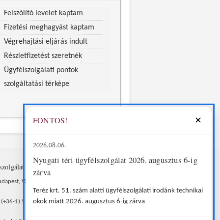
Felszólító levelet kaptam
Fizetési meghagyást kaptam
Végrehajtási eljárás indult
Részletfizetést szeretnék
Ügyfélszolgálati pontok
szolgáltatási térképe
FONTOS!
✕
2026.08.06.
Nyugati téri ügyfélszolgálat 2026. augusztus 6-ig
szolgálat
© 2012–2026
zárva
Díjbeszedő Faktorház
dapest, Vahot u.
Zrt.
Teréz krt. 51. szám alatti ügyfélszolgálati irodánk technikai
okok miatt 2026. augusztus 6-ig zárva
: (+36-1) 510-0899