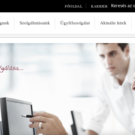
FŐOLDAL
KARRIER
Keresés az 
águnk
Szolgáltatásaink
Ügyfélszolgálat
Aktuális hírek