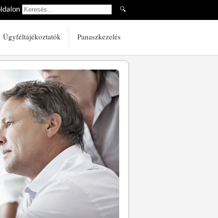
oldalon
🔍
Ügyféltájékoztatók
Panaszkezelés