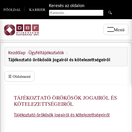
Keresés az oldalon
FŐOLDAL
KARRIER
🔍
Menü
Kezdőlap
Ügyféltájékoztatók
Tájékoztató örökösök jogairól és kötelezettségeiről
☰ Oldalmenü
TÁJÉKOZTATÓ ÖRÖKÖSÖK JOGAIRÓL ÉS
KÖTELEZETTSÉGEIRŐL
Tájékoztató örökösök jogairól és kötelezettségeiről