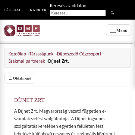
Keresés az oldalon
FŐOLDAL
KARRIER
🔍
Menü
Kezdőlap
Társaságunk
Díjbeszedő Cégcsoport
Szakmai partnerek
Díjnet Zrt.
☰ Oldalmenü
DÍJNET ZRT.
A Díjnet Zrt. Magyarország vezető független e-
számlakezelési szolgáltatója. A Díjnet ingyenes
szolgáltatás keretében egyetlen felületen teszi
lehetővé különböző országos és regionális közüzemi,